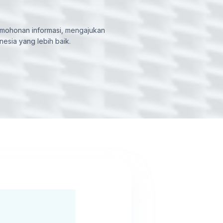
ermohonan informasi, mengajukan
esia yang lebih baik.